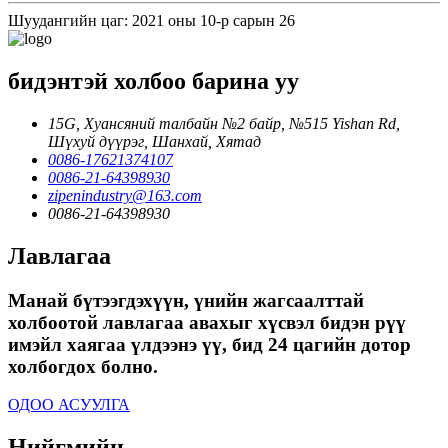
Шуудангийн цаг: 2021 оны 10-р сарын 26
бидэнтэй холбоо барина уу
15G, Хуансяний талбайн №2 байр, №515 Yishan Rd,
Шүхуй дүүрэг, Шанхай, Хятад
0086-17621374107
0086-21-64398930
zipenindustry@163.com
0086-21-64398930
Лавлагаа
Манай бүтээгдэхүүн, үнийн жагсаалттай
холбоотой лавлагаа авахыг хүсвэл бидэн рүү
имэйл хаягаа үлдээнэ үү, бид 24 цагийн дотор
холбогдох болно.
ОДОО АСУУЛГА
Нийгмийн