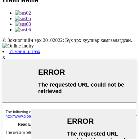
© Зохиогчийн эрх 20102022: Бүх эрх хуулиар хамгаалагдсан.
И-мэйл илгээх
x