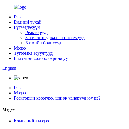
Гэр
Бидний тухай
Бүтээгдэхүүн
Реакторууд
Захиалгат урвалын системүүд
Химийн бодисууд
Мэдээ
Түгээмэл асуултууд
Бидэнтэй холбоо барина уу
English
Гэр
Мэдээ
Реакторын хэрэглээ, шинж чанарууд юу вэ?
Мэдээ
Компанийн мэдээ