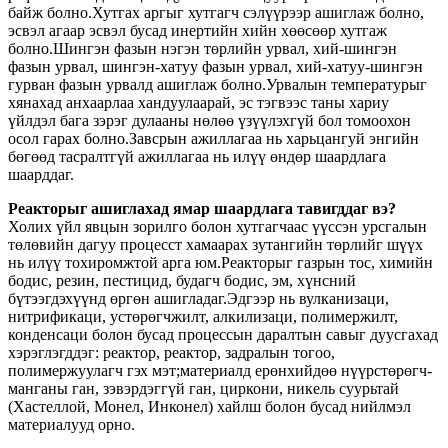
байж болно.Хутгах аргыг хутгагч сэлүүрээр ашиглаж болно,
эсвэл агаар эсвэл бусад инертийн хийн хөөсөөр хутгаж
болно.Шингэн фазын нэгэн төрлийн урвал, хий-шингэн
фазын урвал, шингэн-хатуу фазын урвал, хий-хатуу-шингэн
гурван фазын урвалд ашиглаж болно.Урвалын температурыг
хянахад анхаарлаа хандуулаарай, эс тэгвээс таны хариу
үйлдэл бага зэрэг дулааны нөлөө үзүүлэхгүй бол томоохон
осол гарах болно.Завсрын ажиллагаа нь харьцангуй энгийн
бөгөөд тасралтгүй ажиллагаа нь илүү өндөр шаардлага
шаарддаг.
Реакторыг ашиглахад ямар шаардлага тавигддаг вэ?
Холих үйл явцын зорилго болон хутгагчаас үүссэн урсгалын
төлөвийн дагуу процесст хамаарах зутангийн төрлийг шүүх
нь илүү тохиромжтой арга юм.Реакторыг газрын тос, химийн
бодис, резин, пестицид, будагч бодис, эм, хүнсний
бүтээгдэхүүнд өргөн ашигладаг.Эдгээр нь вулканизаци,
нитрификаци, устөрөгчжилт, алкилизаци, полимержилт,
конденсаци болон бусад процессын даралтын савыг дуусгахад
хэрэглэгддэг: реактор, реактор, задралын тогоо,
полимержуулагч гэх мэт;материалд ерөнхийдөө нүүрстөрөгч-
манганы ган, зэвэрдэггүй ган, циркони, никель суурьтай
(Хастеллой, Монел, Инконел) хайлш болон бусад нийлмэл
материалууд орно.