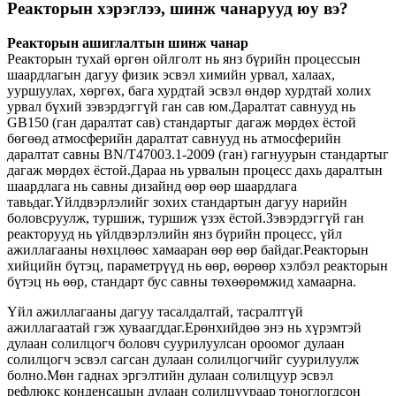
Реакторын хэрэглээ, шинж чанарууд юу вэ?
Реакторын ашиглалтын шинж чанар
Реакторын тухай өргөн ойлголт нь янз бүрийн процессын
шаардлагын дагуу физик эсвэл химийн урвал, халаах,
ууршуулах, хөргөх, бага хурдтай эсвэл өндөр хурдтай холих
урвал бүхий зэвэрдэггүй ган сав юм.Даралтат савнууд нь
GB150 (ган даралтат сав) стандартыг дагаж мөрдөх ёстой
бөгөөд атмосферийн даралтат савнууд нь атмосферийн
даралтат савны BN/T47003.1-2009 (ган) гагнуурын стандартыг
дагаж мөрдөх ёстой.Дараа нь урвалын процесс дахь даралтын
шаардлага нь савны дизайнд өөр өөр шаардлага
тавьдаг.Үйлдвэрлэлийг зохих стандартын дагуу нарийн
боловсруулж, туршиж, туршиж үзэх ёстой.Зэвэрдэггүй ган
реакторууд нь үйлдвэрлэлийн янз бүрийн процесс, үйл
ажиллагааны нөхцлөөс хамааран өөр өөр байдаг.Реакторын
хийцийн бүтэц, параметрүүд нь өөр, өөрөөр хэлбэл реакторын
бүтэц нь өөр, стандарт бус савны төхөөрөмжид хамаарна.
Үйл ажиллагааны дагуу тасалдалтай, тасралтгүй
ажиллагаатай гэж хуваагддаг.Ерөнхийдөө энэ нь хүрэмтэй
дулаан солилцогч боловч суурилуулсан ороомог дулаан
солилцогч эсвэл сагсан дулаан солилцогчийг суурилуулж
болно.Мөн гаднах эргэлтийн дулаан солилцуур эсвэл
рефлюкс конденсацын дулаан солилцуураар тоноглогдсон